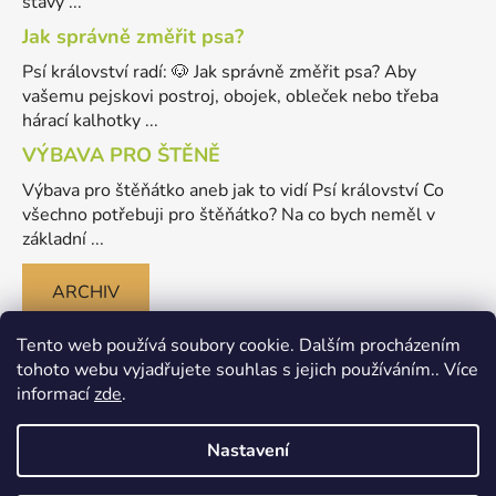
stavy ...
Jak správně změřit psa?
Psí království radí: 🐶 Jak správně změřit psa? Aby
vašemu pejskovi postroj, obojek, obleček nebo třeba
hárací kalhotky ...
VÝBAVA PRO ŠTĚNĚ
Výbava pro štěňátko aneb jak to vidí Psí království Co
všechno potřebuji pro štěňátko? Na co bych neměl v
základní ...
ARCHIV
Tento web používá soubory cookie. Dalším procházením
tohoto webu vyjadřujete souhlas s jejich používáním.. Více
informací
zde
.
Nastavení