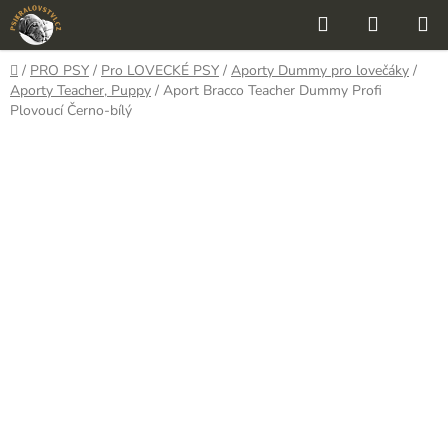
Přejít
Hledat
NÁKUP
na
KOŠÍK
obsah
Domů
/
PRO PSY
/
Pro LOVECKÉ PSY
/
Aporty Dummy pro lovečáky
/
Aporty Teacher, Puppy
/
Aport Bracco Teacher Dummy Profi
Plovoucí Černo-bílý