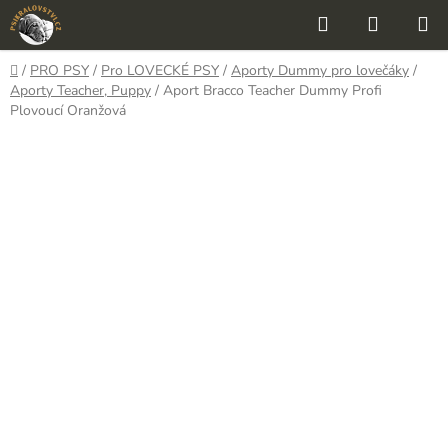
Přejít
Hledat
NÁKUP
na
KOŠÍK
obsah
Domů
/
PRO PSY
/
Pro LOVECKÉ PSY
/
Aporty Dummy pro lovečáky
/
Aporty Teacher, Puppy
/
Aport Bracco Teacher Dummy Profi
Plovoucí Oranžová