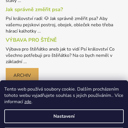
stavy ...
Jak správně změřit psa?
Psí království radí: 🐶 Jak správně změřit psa? Aby
vašemu pejskovi postroj, obojek, obleček nebo třeba
hárací kalhotky ...
VÝBAVA PRO ŠTĚNĚ
Výbava pro štěňátko aneb jak to vidí Psí království Co
všechno potřebuji pro štěňátko? Na co bych neměl v
základní ...
ARCHIV
Tento web používá soubory cookie. Dalším procházením
tohoto webu vyjadřujete souhlas s jejich používáním.. Více
informací
zde
.
Nastavení