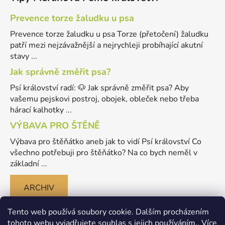
Prevence torze žaludku u psa
Prevence torze žaludku u psa Torze (přetočení) žaludku
patří mezi nejzávažnější a nejrychleji probíhající akutní
stavy ...
Jak správně změřit psa?
Psí království radí: 🐶 Jak správně změřit psa? Aby
vašemu pejskovi postroj, obojek, obleček nebo třeba
hárací kalhotky ...
VÝBAVA PRO ŠTĚNĚ
Výbava pro štěňátko aneb jak to vidí Psí království Co
všechno potřebuji pro štěňátko? Na co bych neměl v
základní ...
ARCHIV
Tento web používá soubory cookie. Dalším procházením
tohoto webu vyjadřujete souhlas s jejich používáním.. Více