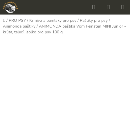
Přejít
Hledat
NÁKUP
na
KOŠÍK
obsah
Domů
/
PRO PSY
/
Krmivo a pamlsky pro psy
/
Paštiky pro psy
/
Animonda paštiky
/
ANIMONDA paštika Vom Feinsten MINI Junior -
krůta, telecí, jablko pro psy 100 g