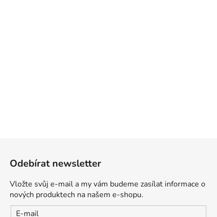
Z
á
Odebírat newsletter
p
a
Vložte svůj e-mail a my vám budeme zasílat informace o
t
nových produktech na našem e-shopu.
í
E-mail