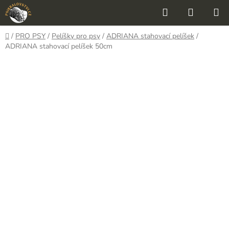
Přejít
Hledat
NÁKUP
na
KOŠÍK
obsah
Domů
/
PRO PSY
/
Pelíšky pro psy
/
ADRIANA stahovací pelíšek
/
ADRIANA stahovací pelíšek 50cm