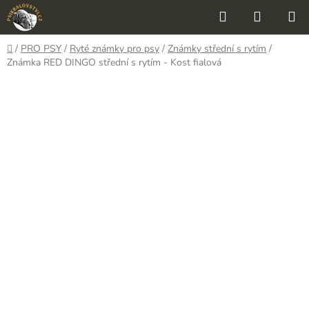
Přejít
Hledat
NÁKUP
na
KOŠÍK
obsah
Domů
/
PRO PSY
/
Ryté známky pro psy
/
Známky střední s rytím
/
Známka RED DINGO střední s rytím - Kost fialová