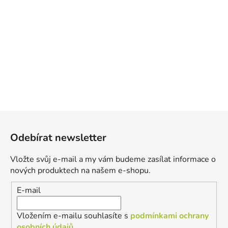
Z
á
Odebírat newsletter
p
a
Vložte svůj e-mail a my vám budeme zasílat informace o
t
nových produktech na našem e-shopu.
í
E-mail
Vložením e-mailu souhlasíte s
podmínkami ochrany
osobních údajů