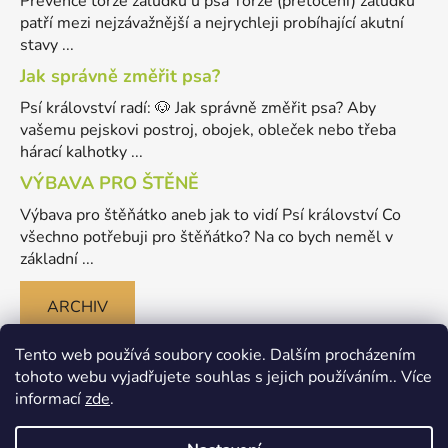
Prevence torze žaludku u psa Torze (přetočení) žaludku
patří mezi nejzávažnější a nejrychleji probíhající akutní
stavy ...
Jak správně změřit psa?
Psí království radí: 🐶 Jak správně změřit psa? Aby
vašemu pejskovi postroj, obojek, obleček nebo třeba
hárací kalhotky ...
VÝBAVA PRO ŠTĚNĚ
Výbava pro štěňátko aneb jak to vidí Psí království Co
všechno potřebuji pro štěňátko? Na co bych neměl v
základní ...
ARCHIV
Tento web používá soubory cookie. Dalším procházením
tohoto webu vyjadřujete souhlas s jejich používáním.. Více
informací
zde
.