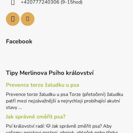
+420777240306 (9-15hod)
Facebook
Tipy Merlinova Psího království
Prevence torze žaludku u psa
Prevence torze žaludku u psa Torze (přetočení) žaludku
patří mezi nejzávažnější a nejrychleji probíhající akutní
stavy ...
Jak správně změřit psa?
Psí království radí: 🐶 Jak správně změřit psa? Aby
vašemu pejskovi postroj, obojek, obleček nebo třeba