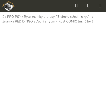
Přejít
Hledat
NÁKUP
na
KOŠÍK
obsah
Domů
/
PRO PSY
/
Ryté známky pro psy
/
Známky střední s rytím
/
Známka RED DINGO střední s rytím - Kost COMIC tm. růžová