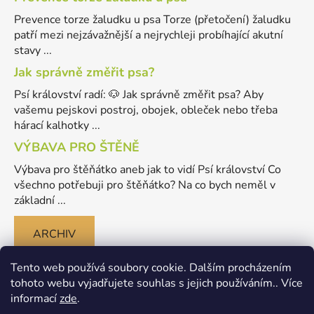
Prevence torze žaludku u psa Torze (přetočení) žaludku
patří mezi nejzávažnější a nejrychleji probíhající akutní
stavy ...
Jak správně změřit psa?
Psí království radí: 🐶 Jak správně změřit psa? Aby
vašemu pejskovi postroj, obojek, obleček nebo třeba
hárací kalhotky ...
VÝBAVA PRO ŠTĚNĚ
Výbava pro štěňátko aneb jak to vidí Psí království Co
všechno potřebuji pro štěňátko? Na co bych neměl v
základní ...
ARCHIV
Tento web používá soubory cookie. Dalším procházením
tohoto webu vyjadřujete souhlas s jejich používáním.. Více
informací
zde
.