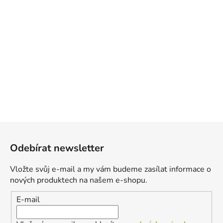
Z
á
Odebírat newsletter
p
a
Vložte svůj e-mail a my vám budeme zasílat informace o
t
nových produktech na našem e-shopu.
í
E-mail