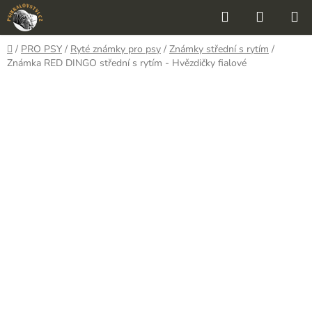
Přejít
Hledat
NÁKUP
na
KOŠÍK
obsah
Domů
/
PRO PSY
/
Ryté známky pro psy
/
Známky střední s rytím
/
Známka RED DINGO střední s rytím - Hvězdičky fialové