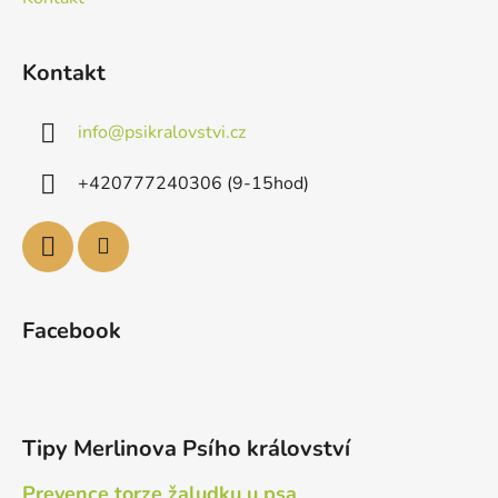
Kontakt
info
@
psikralovstvi.cz
+420777240306 (9-15hod)
Facebook
Tipy Merlinova Psího království
Prevence torze žaludku u psa