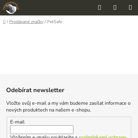
Přejít
Hledat
NÁKUP
na
KOŠÍK
obsah
Domů
/
Prodávané značky
/
PetSafe
Z
á
Odebírat newsletter
p
a
Vložte svůj e-mail a my vám budeme zasílat informace o
t
nových produktech na našem e-shopu.
í
E-mail
Vložením e-mailu souhlasíte s
podmínkami ochrany