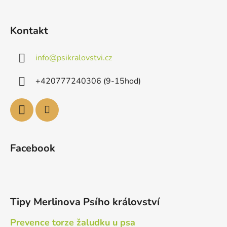
Kontakt
info
@
psikralovstvi.cz
+420777240306 (9-15hod)
Facebook
Tipy Merlinova Psího království
Prevence torze žaludku u psa