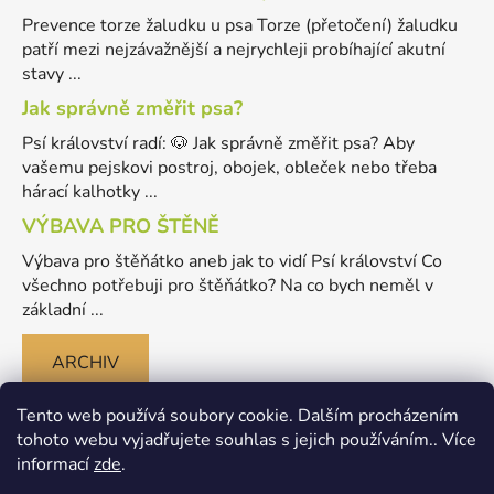
Prevence torze žaludku u psa Torze (přetočení) žaludku
patří mezi nejzávažnější a nejrychleji probíhající akutní
stavy ...
Jak správně změřit psa?
Psí království radí: 🐶 Jak správně změřit psa? Aby
vašemu pejskovi postroj, obojek, obleček nebo třeba
hárací kalhotky ...
VÝBAVA PRO ŠTĚNĚ
Výbava pro štěňátko aneb jak to vidí Psí království Co
všechno potřebuji pro štěňátko? Na co bych neměl v
základní ...
ARCHIV
Tento web používá soubory cookie. Dalším procházením
tohoto webu vyjadřujete souhlas s jejich používáním.. Více
informací
zde
.