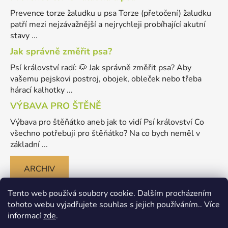
Prevence torze žaludku u psa Torze (přetočení) žaludku
patří mezi nejzávažnější a nejrychleji probíhající akutní
stavy ...
Jak správně změřit psa?
Psí království radí: 🐶 Jak správně změřit psa? Aby
vašemu pejskovi postroj, obojek, obleček nebo třeba
hárací kalhotky ...
VÝBAVA PRO ŠTĚNĚ
Výbava pro štěňátko aneb jak to vidí Psí království Co
všechno potřebuji pro štěňátko? Na co bych neměl v
základní ...
ARCHIV
Tento web používá soubory cookie. Dalším procházením
tohoto webu vyjadřujete souhlas s jejich používáním.. Více
informací
zde
.