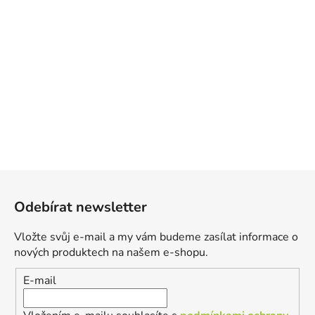
Z
á
Odebírat newsletter
p
a
Vložte svůj e-mail a my vám budeme zasílat informace o
t
nových produktech na našem e-shopu.
í
E-mail