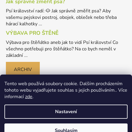
Jak správně změřit psa?
Psí království radí: 🐶 Jak správně změřit psa? Aby
vašemu pejskovi postroj, obojek, obleček nebo třeba
hárací kalhotky ...
VÝBAVA PRO ŠTĚNĚ
Výbava pro štěňátko aneb jak to vidí Psí království Co
všechno potřebuji pro štěňátko? Na co bych neměl v
základní ...
ARCHIV
Tento web používá soubory cookie. Dalším procházením
tohoto webu vyjadřujete souhlas s jejich používáním.. Více
informací
zde
.
Nastavení
Vytvořil Shoptet
Souhlasím