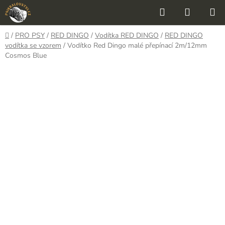
Přejít
Hledat
NÁKUP
na
KOŠÍK
obsah
Domů
/
PRO PSY
/
RED DINGO
/
Vodítka RED DINGO
/
RED DINGO
vodítka se vzorem
/
Vodítko Red Dingo malé přepínací 2m/12mm
Cosmos Blue