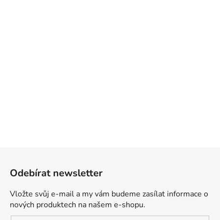
Z
á
Odebírat newsletter
p
a
Vložte svůj e-mail a my vám budeme zasílat informace o
t
nových produktech na našem e-shopu.
í