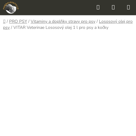
Přejít
Hledat
NÁKUP
na
KOŠÍK
obsah
Domů
/
PRO PSY
/
Vitaminy a doplňky stravy pro psy
/
Lososový olej pro
psy
/
VITAR Veterinae Lososový olej 1 l pro psy a kočky