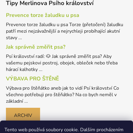
Tipy Merlinova Psího království
Prevence torze žaludku u psa
Prevence torze žaludku u psa Torze (přetočení) žaludku
patří mezi nejzávažnější a nejrychleji probíhající akutní
stavy ...
Jak správně změřit psa?
Psí království radí: 🐶 Jak správně změřit psa? Aby
vašemu pejskovi postroj, obojek, obleček nebo třeba
hárací kalhotky ...
VÝBAVA PRO ŠTĚNĚ
Výbava pro štěňátko aneb jak to vidí Psí království Co
všechno potřebuji pro štěňátko? Na co bych neměl v
základní ...
ARCHIV
Tento web používá soubory cookie. Dalším procházením