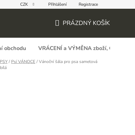
CZK
Přihlášení
Registrace
REKLAMAČNÍ FORMULÁŘ - zboží s vadou
Obchodní podmín
PRÁZDNÝ KOŠÍK
NÁKUPNÍ
KOŠÍK
í obchodu
VRÁCENÍ a VÝMĚNA zboží, ODSTOU
PSY
/
Psí VÁNOCE
/
Vánoční šála pro psa sametová
bílá