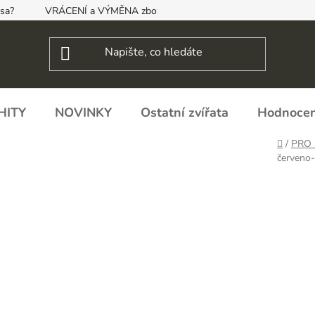
psa?
VRÁCENÍ a VÝMĚNA zboží, ODSTOUPENÍ OD SMLOUVY
HITY
NOVINKY
Ostatní zvířata
Hodnocen
Domů
/
PRO 
červeno-