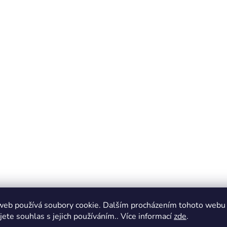
web používá soubory cookie. Dalším procházením tohoto webu
jete souhlas s jejich používáním.. Více informací
zde
.