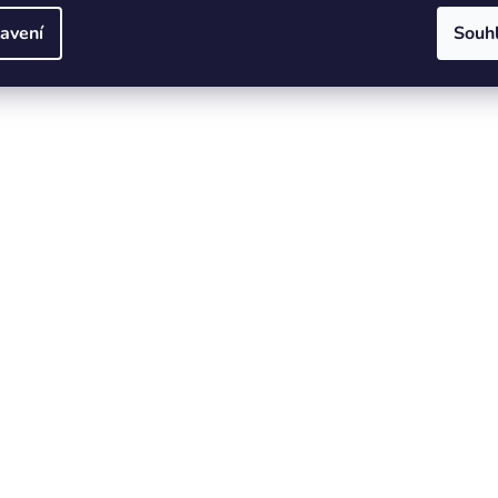
avení
Souh