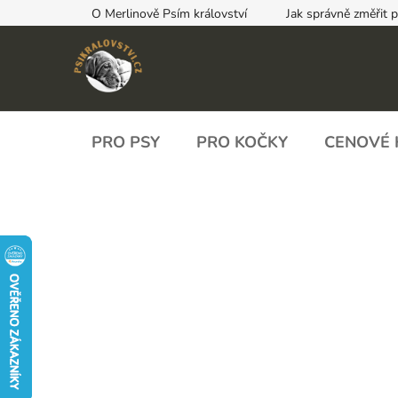
Přejít
O Merlinově Psím království
Jak správně změřit 
na
obsah
PRO PSY
PRO KOČKY
CENOVÉ 