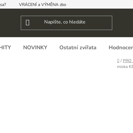
psa?
VRÁCENÍ a VÝMĚNA zboží, ODSTOUPENÍ OD SMLOUVY
HITY
NOVINKY
Ostatní zvířata
Hodnocen
Domů
/
PRO
miska 