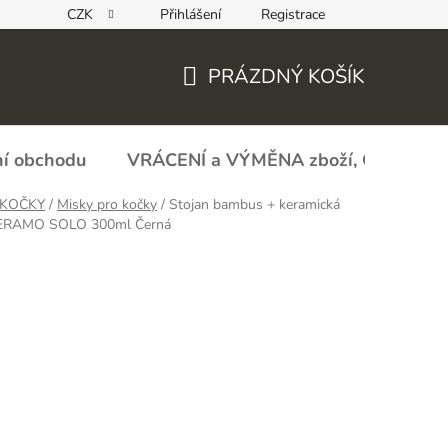
CZK
Přihlášení
Registrace
REKLAMAČNÍ FORMULÁŘ - zboží s vadou
Obchodní podmín
PRÁZDNÝ KOŠÍK
NÁKUPNÍ
KOŠÍK
í obchodu
VRÁCENÍ a VÝMĚNA zboží, ODSTOU
 KOČKY
/
Misky pro kočky
/
Stojan bambus + keramická
KERAMO SOLO 300ml Černá