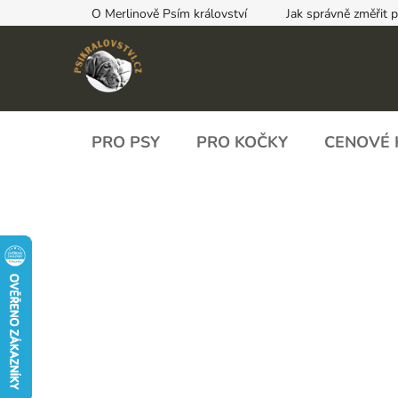
Přejít
O Merlinově Psím království
Jak správně změřit 
na
obsah
PRO PSY
PRO KOČKY
CENOVÉ 