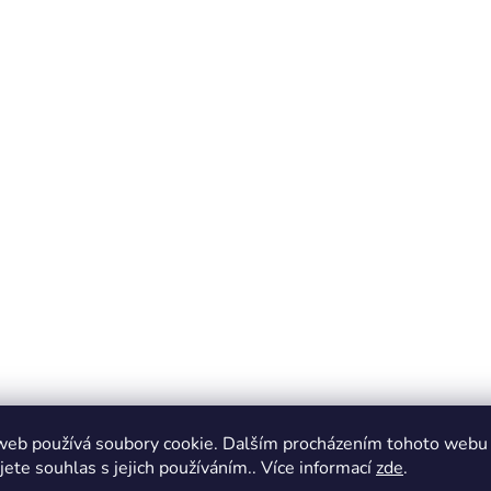
web používá soubory cookie. Dalším procházením tohoto webu
jete souhlas s jejich používáním.. Více informací
zde
.