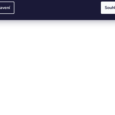
avení
Souh