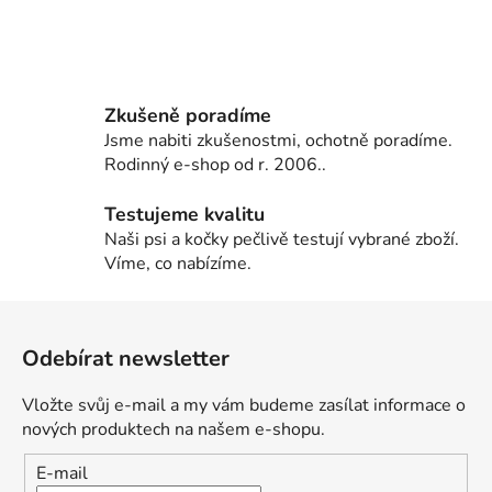
Zkušeně poradíme
Jsme nabiti zkušenostmi, ochotně poradíme.
Rodinný e-shop od r. 2006..
Testujeme kvalitu
Naši psi a kočky pečlivě testují vybrané zboží.
Víme, co nabízíme.
Z
á
Odebírat newsletter
p
a
Vložte svůj e-mail a my vám budeme zasílat informace o
t
nových produktech na našem e-shopu.
í
E-mail