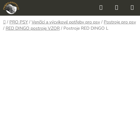
Přejít
Hledat
NÁKUP
na
KOŠÍK
obsah
Domů
/
PRO PSY
/
Venčící a výcvikové potřeby pro psy
/
Postroje pro psy
/
RED DINGO postroje VZOR
/
Postroje RED DINGO L