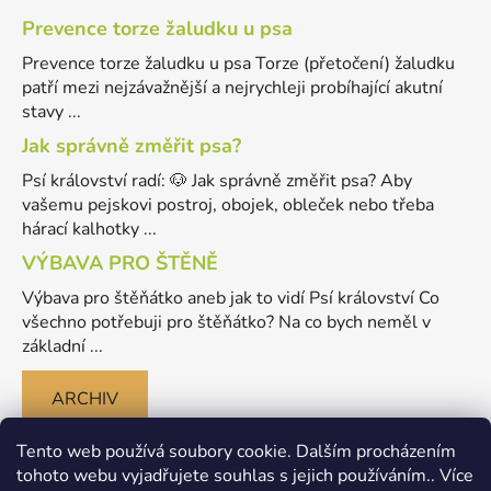
Prevence torze žaludku u psa
Prevence torze žaludku u psa Torze (přetočení) žaludku
patří mezi nejzávažnější a nejrychleji probíhající akutní
stavy ...
Jak správně změřit psa?
Psí království radí: 🐶 Jak správně změřit psa? Aby
vašemu pejskovi postroj, obojek, obleček nebo třeba
hárací kalhotky ...
VÝBAVA PRO ŠTĚNĚ
Výbava pro štěňátko aneb jak to vidí Psí království Co
všechno potřebuji pro štěňátko? Na co bych neměl v
základní ...
ARCHIV
Tento web používá soubory cookie. Dalším procházením
tohoto webu vyjadřujete souhlas s jejich používáním.. Více