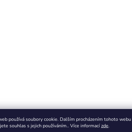
web používá soubory cookie. Dalším procházením tohoto webu
jete souhlas s jejich používáním.. Více informací
zde
.