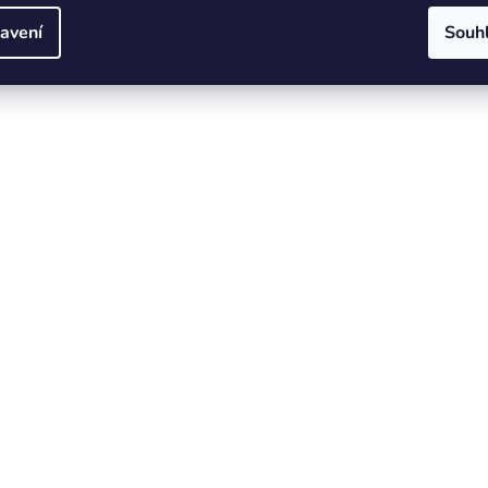
avení
Souh