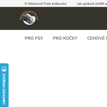
Přejít
O Merlinově Psím království
Jak správně změřit 
na
obsah
PRO PSY
PRO KOČKY
CENOVÉ 