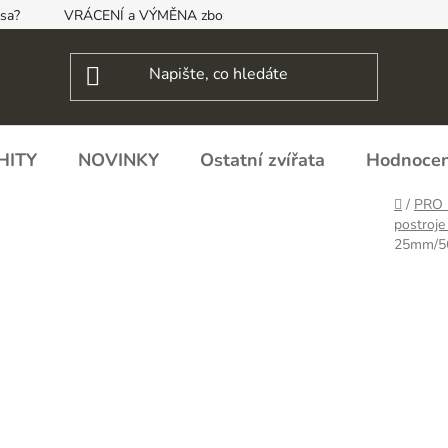
psa?
VRÁCENÍ a VÝMĚNA zboží, ODSTOUPENÍ OD SMLOUVY
HITY
NOVINKY
Ostatní zvířata
Hodnocen
Domů
/
PRO 
postroje
25mm/56