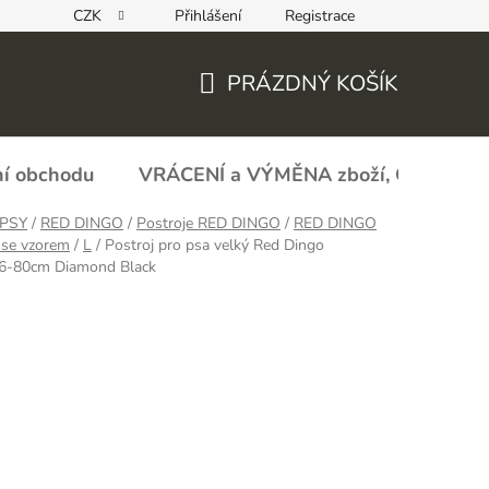
CZK
Přihlášení
Registrace
REKLAMAČNÍ FORMULÁŘ - zboží s vadou
Obchodní podmín
PRÁZDNÝ KOŠÍK
NÁKUPNÍ
KOŠÍK
í obchodu
VRÁCENÍ a VÝMĚNA zboží, ODSTOU
PSY
/
RED DINGO
/
Postroje RED DINGO
/
RED DINGO
 se vzorem
/
L
/
Postroj pro psa velký Red Dingo
-80cm Diamond Black