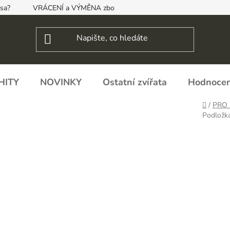
psa?
VRÁCENÍ a VÝMĚNA zboží, ODSTOUPENÍ OD SMLOUVY
HITY
NOVINKY
Ostatní zvířata
Hodnocen
Domů
/
PRO 
Podložka