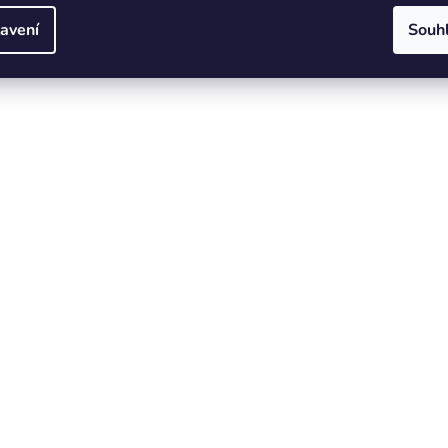
avení
Souh