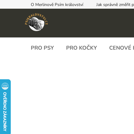
Přejít
O Merlinově Psím království
Jak správně změřit 
na
obsah
PRO PSY
PRO KOČKY
CENOVÉ 