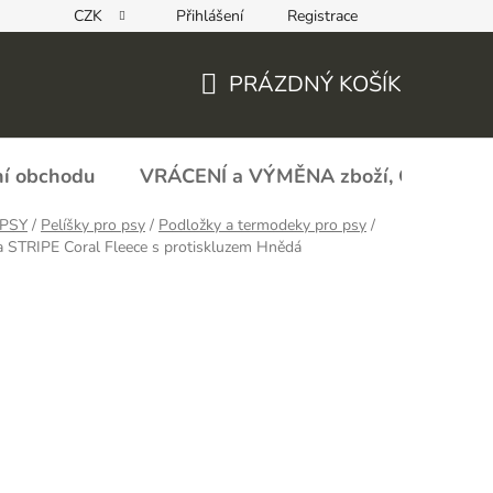
CZK
Přihlášení
Registrace
REKLAMAČNÍ FORMULÁŘ - zboží s vadou
Obchodní podmín
PRÁZDNÝ KOŠÍK
NÁKUPNÍ
KOŠÍK
í obchodu
VRÁCENÍ a VÝMĚNA zboží, ODSTOU
PSY
/
Pelíšky pro psy
/
Podložky a termodeky pro psy
/
 STRIPE Coral Fleece s protiskluzem Hnědá