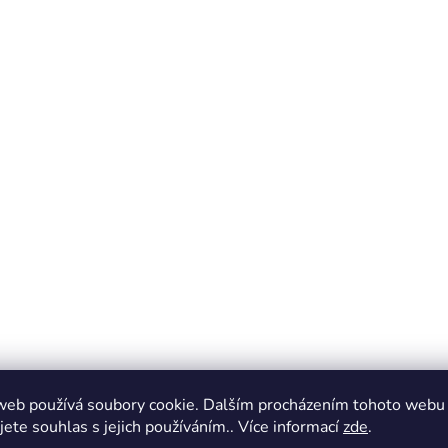
web používá soubory cookie. Dalším procházením tohoto webu
jete souhlas s jejich používáním.. Více informací
zde
.