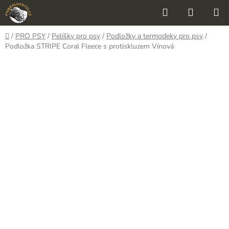
Přejít
Hledat
NÁKUP
na
KOŠÍK
obsah
Domů
/
PRO PSY
/
Pelíšky pro psy
/
Podložky a termodeky pro psy
/
Podložka STRIPE Coral Fleece s protiskluzem Vínová