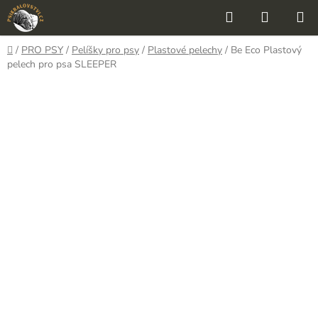
Přejít
Hledat
NÁKUP
na
KOŠÍK
obsah
Domů
/
PRO PSY
/
Pelíšky pro psy
/
Plastové pelechy
/
Be Eco Plastový
pelech pro psa SLEEPER