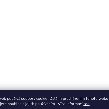
web používá soubory cookie. Dalším procházením tohoto webu
jete souhlas s jejich používáním.. Více informací
zde
.