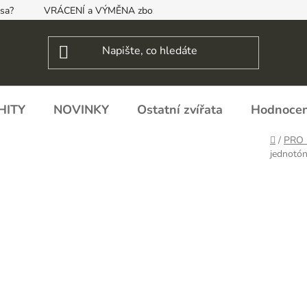
psa?
VRÁCENÍ a VÝMĚNA zboží, ODSTOUPENÍ OD SMLOUVY
HITY
NOVINKY
Ostatní zvířata
Hodnocen
Domů
/
PRO 
jednotó