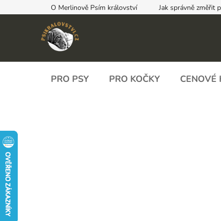
Přejít
O Merlinově Psím království
Jak správně změřit 
na
obsah
PRO PSY
PRO KOČKY
CENOVÉ 