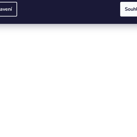
avení
Souh