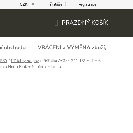
CZK
Přihlášení
Registrace
REKLAMAČNÍ FORMULÁŘ - zboží s vadou
Obchodní podmín
PRÁZDNÝ KOŠÍK
NÁKUPNÍ
KOŠÍK
í obchodu
VRÁCENÍ a VÝMĚNA zboží, ODSTOU
PSY
/
Píšťalky na psy
/
Píšťalka ACME 211 1/2 ALPHA
nová Neon Pink + řemínek zdarma