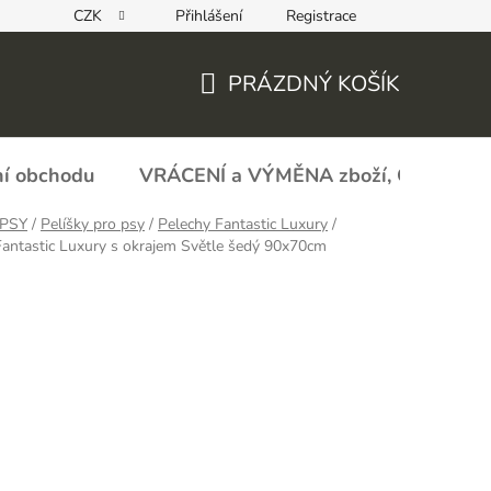
CZK
Přihlášení
Registrace
REKLAMAČNÍ FORMULÁŘ - zboží s vadou
Obchodní podmín
PRÁZDNÝ KOŠÍK
NÁKUPNÍ
KOŠÍK
í obchodu
VRÁCENÍ a VÝMĚNA zboží, ODSTOU
PSY
/
Pelíšky pro psy
/
Pelechy Fantastic Luxury
/
Fantastic Luxury s okrajem Světle šedý 90x70cm