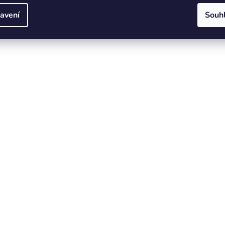
avení
Souh