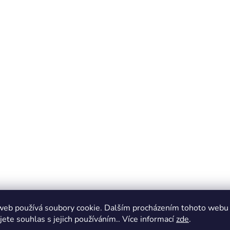
web používá soubory cookie. Dalším procházením tohoto webu
jete souhlas s jejich používáním.. Více informací
zde
.