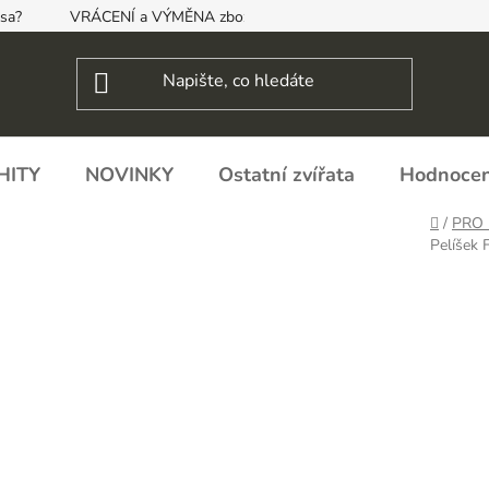
psa?
VRÁCENÍ a VÝMĚNA zboží, ODSTOUPENÍ OD SMLOUVY
HITY
NOVINKY
Ostatní zvířata
Hodnocen
Domů
/
PRO 
Pelíšek 