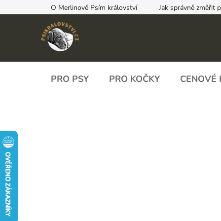
Přejít
O Merlinově Psím království
Jak správně změřit 
na
obsah
PRO PSY
PRO KOČKY
CENOVÉ 