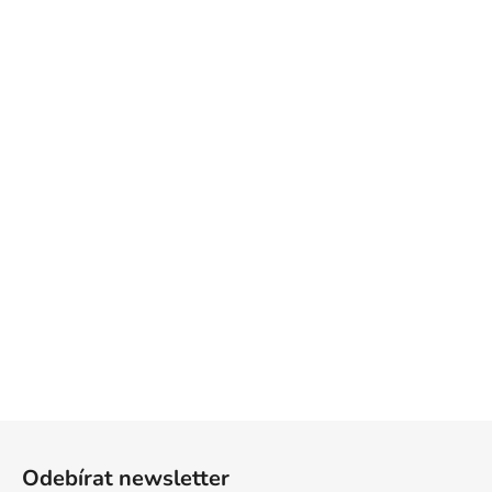
Z
á
Odebírat newsletter
p