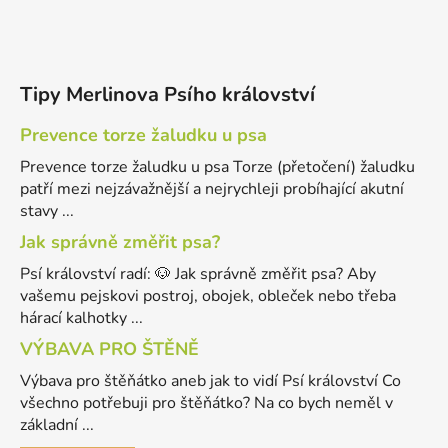
Tipy Merlinova Psího království
Prevence torze žaludku u psa
Prevence torze žaludku u psa Torze (přetočení) žaludku
patří mezi nejzávažnější a nejrychleji probíhající akutní
stavy ...
Jak správně změřit psa?
Psí království radí: 🐶 Jak správně změřit psa? Aby
vašemu pejskovi postroj, obojek, obleček nebo třeba
hárací kalhotky ...
VÝBAVA PRO ŠTĚNĚ
Výbava pro štěňátko aneb jak to vidí Psí království Co
všechno potřebuji pro štěňátko? Na co bych neměl v
základní ...