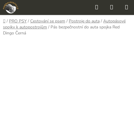
Přejít
Hledat
NÁKUP
na
KOŠÍK
obsah
Domů
/
PRO PSY
/
Cestování se psem
/
Postroje do auta
/
Autopásové
spojky k autopostrojům
/
Pás bezpečnostní do auta spojka Red
Dingo Černá