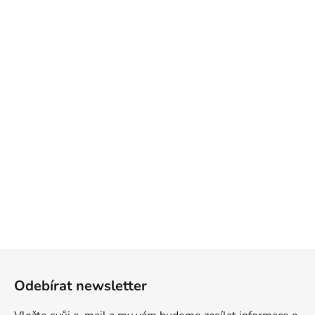
Z
á
Odebírat newsletter
p
a