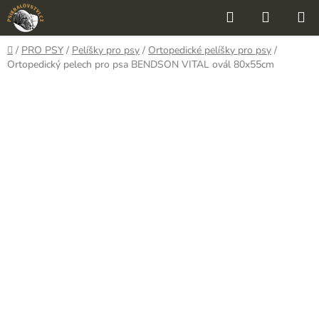
Přejít
Hledat
NÁKUP
na
KOŠÍK
obsah
Domů
/
PRO PSY
/
Pelíšky pro psy
/
Ortopedické pelíšky pro psy
/
Ortopedický pelech pro psa BENDSON VITAL ovál 80x55cm