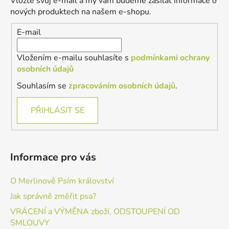
Vložte svůj e-mail a my vám budeme zasílat informace o
t
nových produktech na našem e-shopu.
í
E-mail
Vložením e-mailu souhlasíte s
podmínkami ochrany
osobních údajů
Souhlasím se
zpracováním osobních údajů
.
PŘIHLÁSIT SE
Informace pro vás
O Merlinově Psím království
Jak správně změřit psa?
VRÁCENÍ a VÝMĚNA zboží, ODSTOUPENÍ OD
SMLOUVY