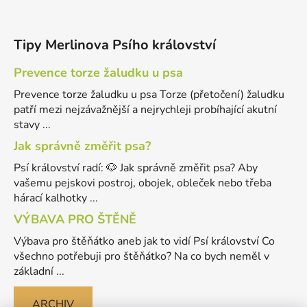
Tipy Merlinova Psího království
Prevence torze žaludku u psa
Prevence torze žaludku u psa Torze (přetočení) žaludku
patří mezi nejzávažnější a nejrychleji probíhající akutní
stavy ...
Jak správně změřit psa?
Psí království radí: 🐶 Jak správně změřit psa? Aby
vašemu pejskovi postroj, obojek, obleček nebo třeba
hárací kalhotky ...
VÝBAVA PRO ŠTĚNĚ
Výbava pro štěňátko aneb jak to vidí Psí království Co
všechno potřebuji pro štěňátko? Na co bych neměl v
základní ...
ARCHIV