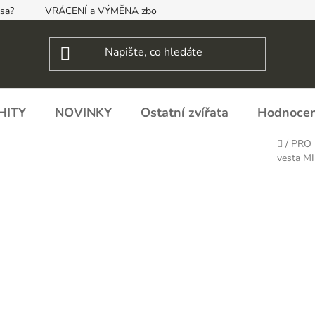
psa?
VRÁCENÍ a VÝMĚNA zboží, ODSTOUPENÍ OD SMLOUVY
HITY
NOVINKY
Ostatní zvířata
Hodnocen
Domů
/
PRO 
vesta M