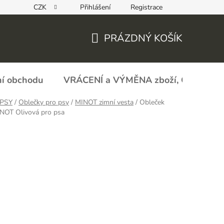
CZK
Přihlášení
Registrace
REKLAMAČNÍ FORMULÁŘ - zboží s vadou
Obchodní podmín
PRÁZDNÝ KOŠÍK
NÁKUPNÍ
KOŠÍK
í obchodu
VRÁCENÍ a VÝMĚNA zboží, ODSTOU
PSY
/
Oblečky pro psy
/
MINOT zimní vesta
/
Obleček
INOT Olivová pro psa