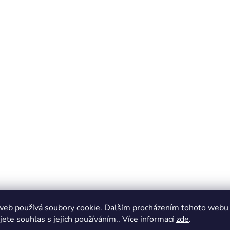
web používá soubory cookie. Dalším procházením tohoto webu
jete souhlas s jejich používáním.. Více informací
zde
.