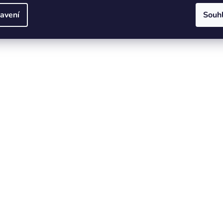
avení
Souh