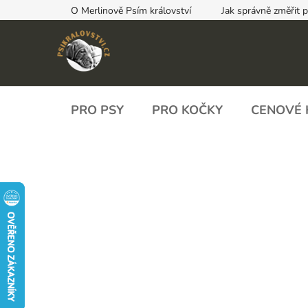
Přejít
O Merlinově Psím království
Jak správně změřit 
na
obsah
PRO PSY
PRO KOČKY
CENOVÉ 