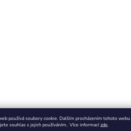
web používá soubory cookie. Dalším procházením tohoto webu
jete souhlas s jejich používáním.. Více informací
zde
.