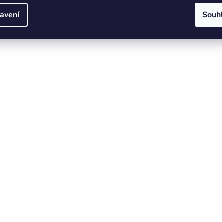
avení
Souh