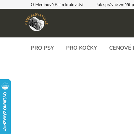
Přejít
O Merlinově Psím království
Jak správně změřit 
na
obsah
PRO PSY
PRO KOČKY
CENOVÉ 