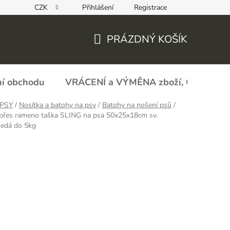
CZK
Přihlášení
Registrace
REKLAMAČNÍ FORMULÁŘ - zboží s vadou
Obchodní podmín
PRÁZDNÝ KOŠÍK
NÁKUPNÍ
KOŠÍK
í obchodu
VRÁCENÍ a VÝMĚNA zboží, ODSTOU
PSY
/
Nosítka a batohy na psy
/
Batohy na nošení psů
/
 přes rameno taška SLING na psa 50x25x18cm sv.
šedá do 5kg