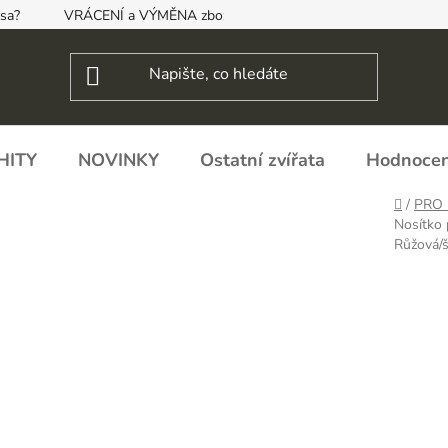
psa?
VRÁCENÍ a VÝMĚNA zboží, ODSTOUPENÍ OD SMLOUVY
HITY
NOVINKY
Ostatní zvířata
Hodnocen
Domů
/
PRO 
Nosítko
Růžová/