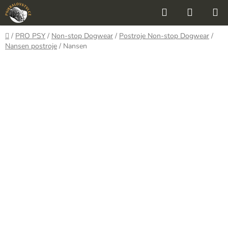
Přejít
Hledat
NÁKUP
na
KOŠÍK
obsah
Domů
/
PRO PSY
/
Non-stop Dogwear
/
Postroje Non-stop Dogwear
/
Nansen postroje
/
Nansen