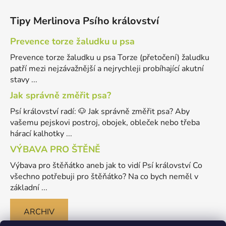
Tipy Merlinova Psího království
Prevence torze žaludku u psa
Prevence torze žaludku u psa Torze (přetočení) žaludku
patří mezi nejzávažnější a nejrychleji probíhající akutní
stavy ...
Jak správně změřit psa?
Psí království radí: 🐶 Jak správně změřit psa? Aby
vašemu pejskovi postroj, obojek, obleček nebo třeba
hárací kalhotky ...
VÝBAVA PRO ŠTĚNĚ
Výbava pro štěňátko aneb jak to vidí Psí království Co
všechno potřebuji pro štěňátko? Na co bych neměl v
základní ...
ARCHIV