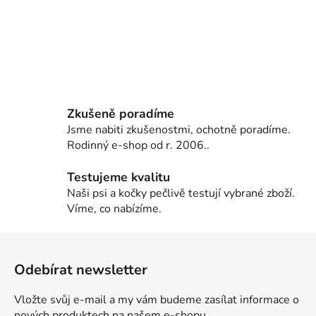
Zkušeně poradíme
Jsme nabiti zkušenostmi, ochotně poradíme.
Rodinný e-shop od r. 2006..
Testujeme kvalitu
Naši psi a kočky pečlivě testují vybrané zboží.
Víme, co nabízíme.
Z
á
Odebírat newsletter
p
a
Vložte svůj e-mail a my vám budeme zasílat informace o
t
nových produktech na našem e-shopu.