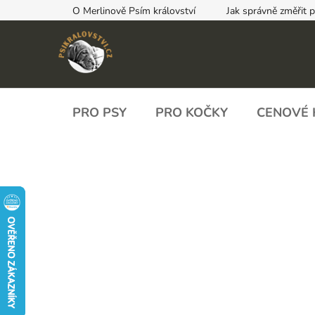
Přejít
O Merlinově Psím království
Jak správně změřit 
na
obsah
PRO PSY
PRO KOČKY
CENOVÉ 