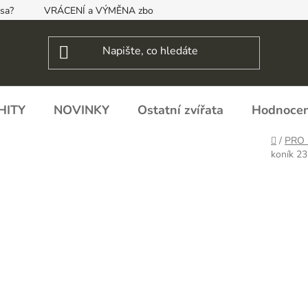
psa?
VRÁCENÍ a VÝMĚNA zboží, ODSTOUPENÍ OD SMLOUVY
HITY
NOVINKY
Ostatní zvířata
Hodnocen
Domů
/
PRO 
koník 23