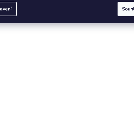
avení
Souh