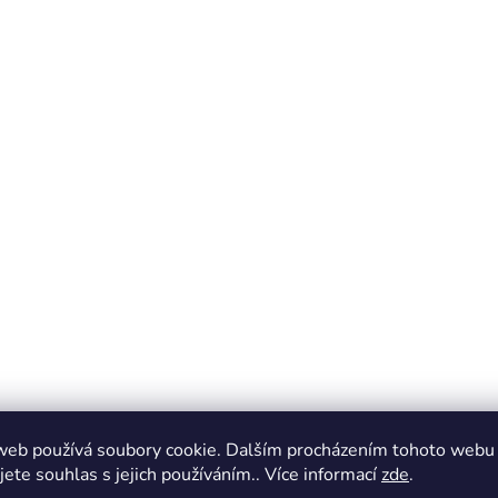
web používá soubory cookie. Dalším procházením tohoto webu
jete souhlas s jejich používáním.. Více informací
zde
.