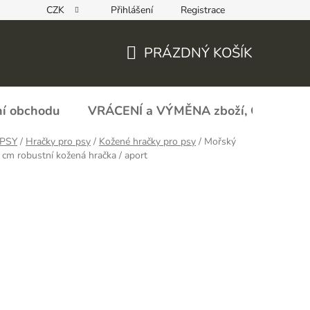
CZK
Přihlášení
Registrace
REKLAMAČNÍ FORMULÁŘ - zboží s vadou
Obchodní podmín
PRÁZDNÝ KOŠÍK
NÁKUPNÍ
KOŠÍK
í obchodu
VRÁCENÍ a VÝMĚNA zboží, ODSTOU
PSY
/
Hračky pro psy
/
Kožené hračky pro psy
/
Mořský
 cm robustní kožená hračka / aport