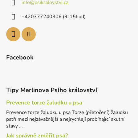
info
@
psikralovstvi.cz
+420777240306 (9-15hod)
Facebook
Tipy Merlinova Psího království
Prevence torze žaludku u psa
Prevence torze žaludku u psa Torze (přetočení) žaludku
patří mezi nejzávažnější a nejrychleji probíhající akutní
stavy ...
Jak správně změřit psa?