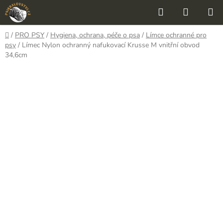
Přejít
Hledat
NÁKUP
na
KOŠÍK
obsah
Domů
/
PRO PSY
/
Hygiena, ochrana, péče o psa
/
Límce ochranné pro
psy
/
Límec Nylon ochranný nafukovací Krusse M vnitřní obvod
34,6cm