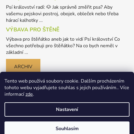
Psí království radí: 🐶 Jak správně změřit psa? Aby
vašemu pejskovi postroj, obojek, obleček nebo třeba
hárací kalhotky ...
VÝBAVA PRO ŠTĚNĚ
Výbava pro štěňátko aneb jak to vidí Psí království Co
všechno potřebuji pro štěňátko? Na co bych neměl v
základní ...
ARCHIV
Tento web používá soubory cookie. Dalším procházením
tohoto webu vyjadřujete souhlas s jejich používáním.. Více
informací
zde
.
Nastavení
Vytvořil Shoptet
Souhlasím
Copyright 2026
Merlinovo Psikralovstvi.cz - eshop pro