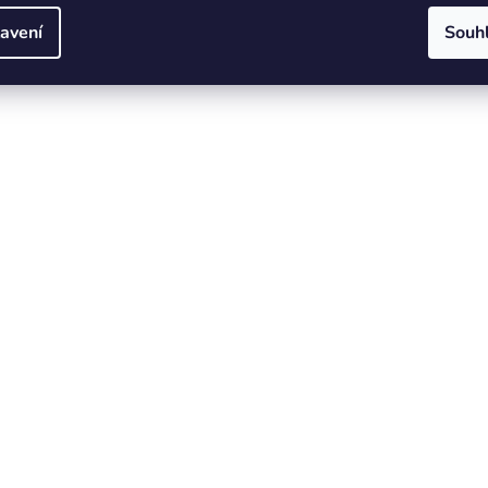
avení
Souh