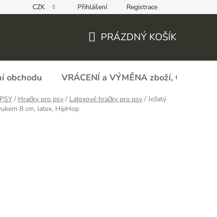
CZK
Přihlášení
Registrace
REKLAMAČNÍ FORMULÁŘ - zboží s vadou
Obchodní podmín
PRÁZDNÝ KOŠÍK
NÁKUPNÍ
KOŠÍK
í obchodu
VRÁCENÍ a VÝMĚNA zboží, ODSTOU
PSY
/
Hračky pro psy
/
Latexové hračky pro psy
/
Ježatý
vukem 8 cm, latex, HipHop