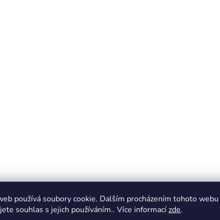
web používá soubory cookie. Dalším procházením tohoto webu
jete souhlas s jejich používáním.. Více informací
zde
.