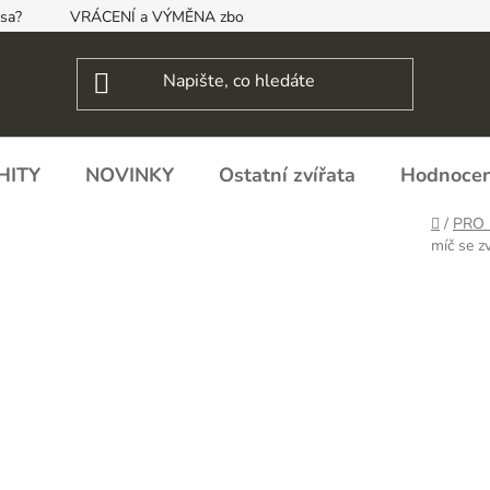
psa?
VRÁCENÍ a VÝMĚNA zboží, ODSTOUPENÍ OD SMLOUVY
HITY
NOVINKY
Ostatní zvířata
Hodnocen
Domů
/
PRO 
míč se z