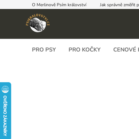
Přejít
O Merlinově Psím království
Jak správně změřit 
na
obsah
PRO PSY
PRO KOČKY
CENOVÉ 