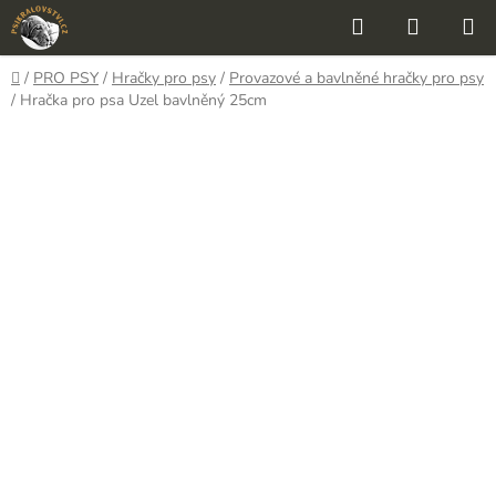
Přejít
Hledat
NÁKUP
na
KOŠÍK
obsah
Domů
/
PRO PSY
/
Hračky pro psy
/
Provazové a bavlněné hračky pro psy
/
Hračka pro psa Uzel bavlněný 25cm