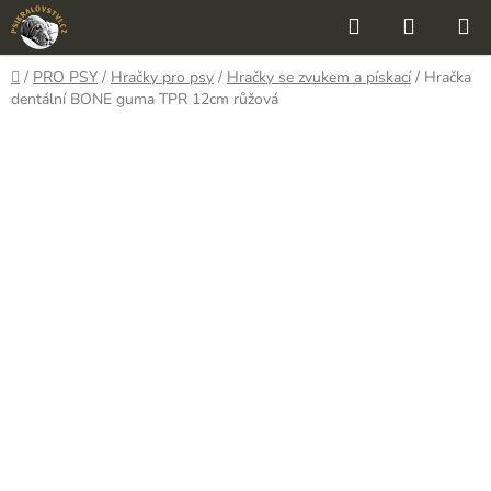
Přejít
Hledat
NÁKUP
na
KOŠÍK
obsah
Domů
/
PRO PSY
/
Hračky pro psy
/
Hračky se zvukem a pískací
/
Hračka
dentální BONE guma TPR 12cm růžová