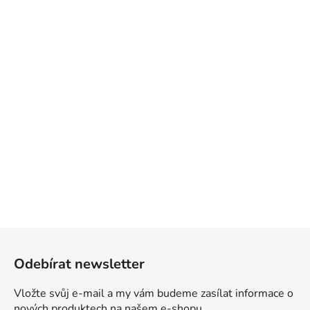
Z
á
Odebírat newsletter
p
a
Vložte svůj e-mail a my vám budeme zasílat informace o
t
nových produktech na našem e-shopu.