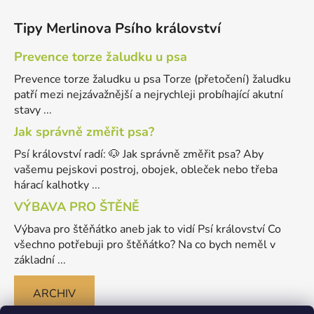
Tipy Merlinova Psího království
Prevence torze žaludku u psa
Prevence torze žaludku u psa Torze (přetočení) žaludku
patří mezi nejzávažnější a nejrychleji probíhající akutní
stavy ...
Jak správně změřit psa?
Psí království radí: 🐶 Jak správně změřit psa? Aby
vašemu pejskovi postroj, obojek, obleček nebo třeba
hárací kalhotky ...
VÝBAVA PRO ŠTĚNĚ
Výbava pro štěňátko aneb jak to vidí Psí království Co
všechno potřebuji pro štěňátko? Na co bych neměl v
základní ...
ARCHIV