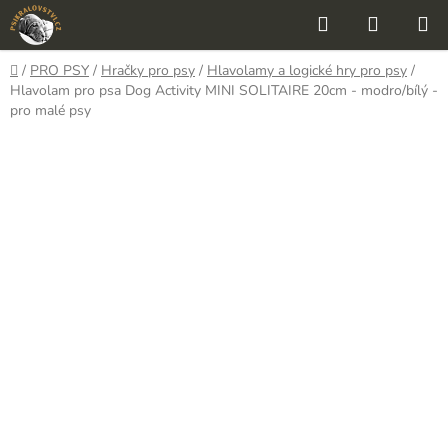
Přejít
Hledat
NÁKUP
na
KOŠÍK
obsah
Domů
/
PRO PSY
/
Hračky pro psy
/
Hlavolamy a logické hry pro psy
/
Hlavolam pro psa Dog Activity MINI SOLITAIRE 20cm - modro/bílý -
pro malé psy