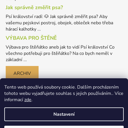
Jak správně změřit psa?
Psí království radí: 🐶 Jak správně změřit psa? Aby
vašemu pejskovi postroj, obojek, obleček nebo třeba
hárací kalhotky ...
VÝBAVA PRO ŠTĚNĚ
Výbava pro štěňátko aneb jak to vidí Psí království Co
všechno potřebuji pro štěňátko? Na co bych neměl v
základní ...
ARCHIV
Tento web používá soubory cookie. Dalším procházením
tohoto webu vyjadřujete souhlas s jejich používáním.. Více
informací
zde
.
Nastavení
Vytvořil Shoptet