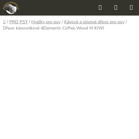
Přejít
Hledat
NÁKUP
na
KOŠÍK
obsah
Domů
/
PRO PSY
/
Hračky pro psy
/
Kávové a olivové dřevo pro psy
/
Dřevo kávovníkové 4Elements Coffee Wood M KIWI