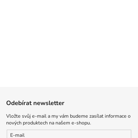
Z
á
Odebírat newsletter
p
a
Vložte svůj e-mail a my vám budeme zasílat informace o
t
nových produktech na našem e-shopu.
í
E-mail