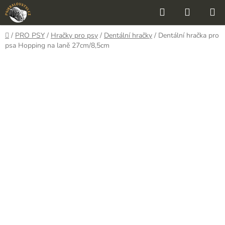
Přejít
Hledat
NÁKUP
na
KOŠÍK
obsah
Domů
/
PRO PSY
/
Hračky pro psy
/
Dentální hračky
/
Dentální hračka pro
psa Hopping na laně 27cm/8,5cm