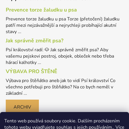
Prevence torze žaludku u psa
Prevence torze žaludku u psa Torze (přetočení) žaludku
patří mezi nejzávažnější a nejrychleji probíhající akutní
stavy ...
Jak správně změřit psa?
Psí království radí: 🐶 Jak správně změřit psa? Aby
vašemu pejskovi postroj, obojek, obleček nebo třeba
hárací kalhotky ...
VÝBAVA PRO ŠTĚNĚ
Výbava pro štěňátko aneb jak to vidí Psí království Co
všechno potřebuji pro štěňátko? Na co bych neměl v
základní ...
ARCHIV
Tento web používá soubory cookie. Dalším procházením
tohoto webu vyjadřujete souhlas s jejich používáním.. Více