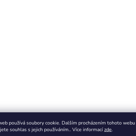
web používá soubory cookie. Dalším procházením tohoto webu
jete souhlas s jejich používáním.. Více informací
zde
.