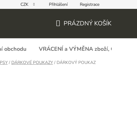
CZK
Přihlášení
Registrace
REKLAMAČNÍ FORMULÁŘ - zboží s vadou
Obchodní podmín
PRÁZDNÝ KOŠÍK
NÁKUPNÍ
KOŠÍK
í obchodu
VRÁCENÍ a VÝMĚNA zboží, ODSTOU
PSY
/
DÁRKOVÉ POUKAZY
/
DÁRKOVÝ POUKAZ