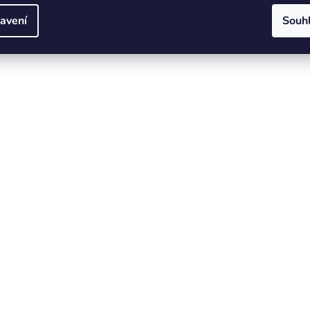
avení
Souh