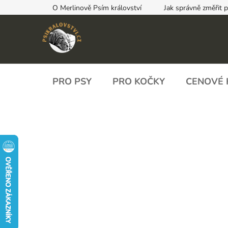
Přejít
O Merlinově Psím království
Jak správně změřit 
na
obsah
PRO PSY
PRO KOČKY
CENOVÉ 