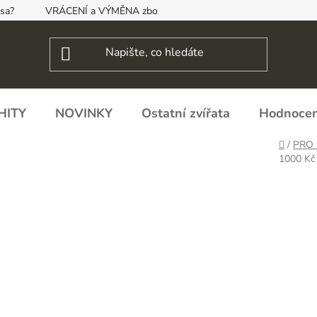
psa?
VRÁCENÍ a VÝMĚNA zboží, ODSTOUPENÍ OD SMLOUVY
HITY
NOVINKY
Ostatní zvířata
Hodnocen
Domů
/
PRO 
1000 Kč