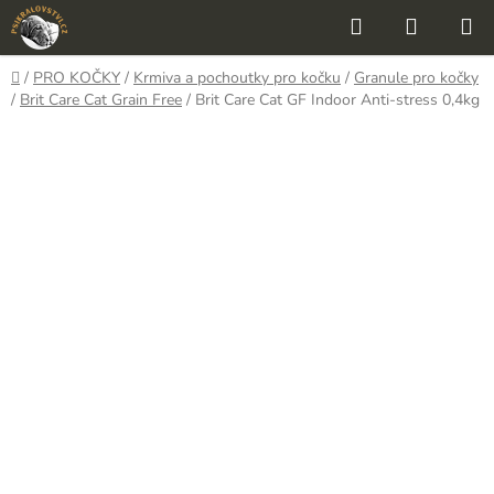
Přejít
Hledat
NÁKUP
na
KOŠÍK
obsah
Domů
/
PRO KOČKY
/
Krmiva a pochoutky pro kočku
/
Granule pro kočky
/
Brit Care Cat Grain Free
/
Brit Care Cat GF Indoor Anti-stress 0,4kg