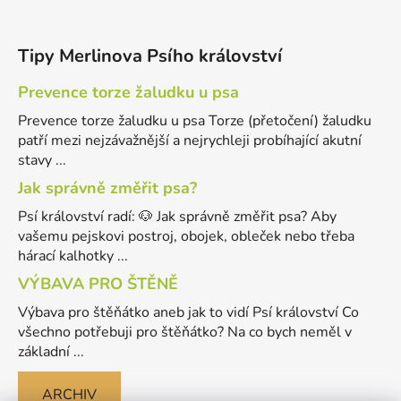
Tipy Merlinova Psího království
Prevence torze žaludku u psa
Prevence torze žaludku u psa Torze (přetočení) žaludku
patří mezi nejzávažnější a nejrychleji probíhající akutní
stavy ...
Jak správně změřit psa?
Psí království radí: 🐶 Jak správně změřit psa? Aby
vašemu pejskovi postroj, obojek, obleček nebo třeba
hárací kalhotky ...
VÝBAVA PRO ŠTĚNĚ
Výbava pro štěňátko aneb jak to vidí Psí království Co
všechno potřebuji pro štěňátko? Na co bych neměl v
základní ...
ARCHIV