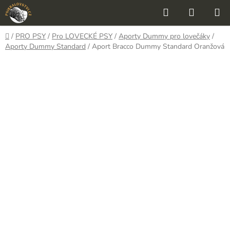
Přejít
Hledat
NÁKUP
na
KOŠÍK
obsah
Domů
/
PRO PSY
/
Pro LOVECKÉ PSY
/
Aporty Dummy pro lovečáky
/
Aporty Dummy Standard
/
Aport Bracco Dummy Standard Oranžová