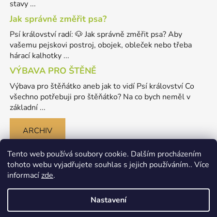
stavy ...
Jak správně změřit psa?
Psí království radí: 🐶 Jak správně změřit psa? Aby
vašemu pejskovi postroj, obojek, obleček nebo třeba
hárací kalhotky ...
VÝBAVA PRO ŠTĚNĚ
Výbava pro štěňátko aneb jak to vidí Psí království Co
všechno potřebuji pro štěňátko? Na co bych neměl v
základní ...
ARCHIV
Tento web používá soubory cookie. Dalším procházením
tohoto webu vyjadřujete souhlas s jejich používáním.. Více
informací
zde
.
Nastavení