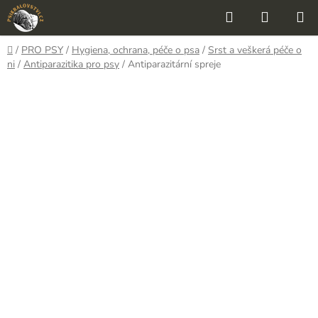
Přejít
Hledat
NÁKUP
na
KOŠÍK
obsah
Domů
/
PRO PSY
/
Hygiena, ochrana, péče o psa
/
Srst a veškerá péče o
ni
/
Antiparazitika pro psy
/
Antiparazitární spreje