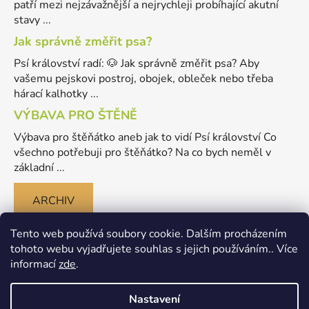
patří mezi nejzávažnější a nejrychleji probíhající akutní
stavy ...
Jak správně změřit psa?
Psí království radí: 🐶 Jak správně změřit psa? Aby
vašemu pejskovi postroj, obojek, obleček nebo třeba
hárací kalhotky ...
VÝBAVA PRO ŠTĚNĚ
Výbava pro štěňátko aneb jak to vidí Psí království Co
všechno potřebuji pro štěňátko? Na co bych neměl v
základní ...
ARCHIV
Tento web používá soubory cookie. Dalším procházením
tohoto webu vyjadřujete souhlas s jejich používáním.. Více
informací
zde
.
Nastavení