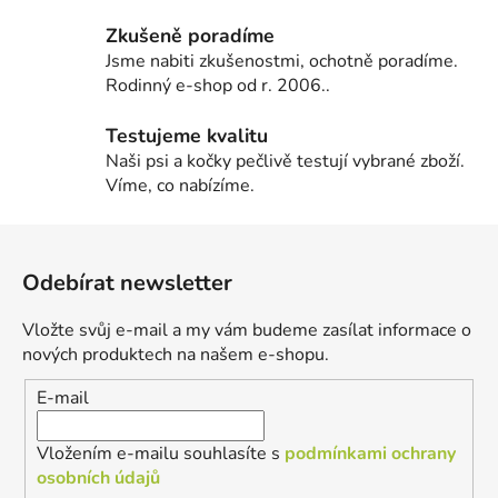
Zkušeně poradíme
Jsme nabiti zkušenostmi, ochotně poradíme.
Rodinný e-shop od r. 2006..
Testujeme kvalitu
Naši psi a kočky pečlivě testují vybrané zboží.
Víme, co nabízíme.
Z
á
Odebírat newsletter
p
a
Vložte svůj e-mail a my vám budeme zasílat informace o
t
nových produktech na našem e-shopu.
í
E-mail
Vložením e-mailu souhlasíte s
podmínkami ochrany
osobních údajů